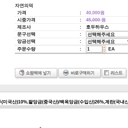
자연의덕
가격
:
40,000원
시중가격
:
45,000 원
제조사
:
호두하우스
문구선택
:
앙금선택
:
주문수량
:
EA
두(미국산)10%,팥앙금(중국산)/백옥앙금(수입산)26%,계란(국내산