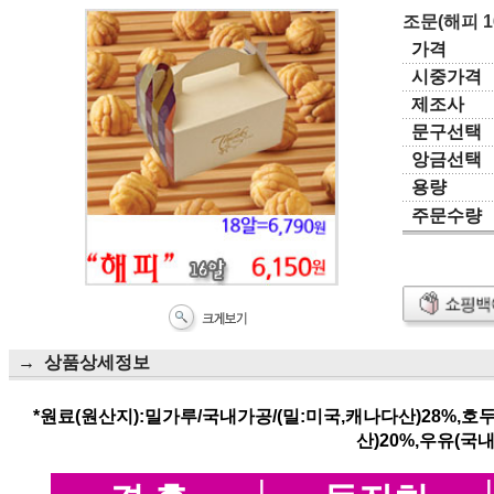
조문(해피 1
가격
시중가격
제조사
문구선택
앙금선택
용량
주문수량
→ 상품상세정보
*원료(원산지):밀가루/국내가공/(밀:미국,캐나다산)28%,호
산)20%,우유(국