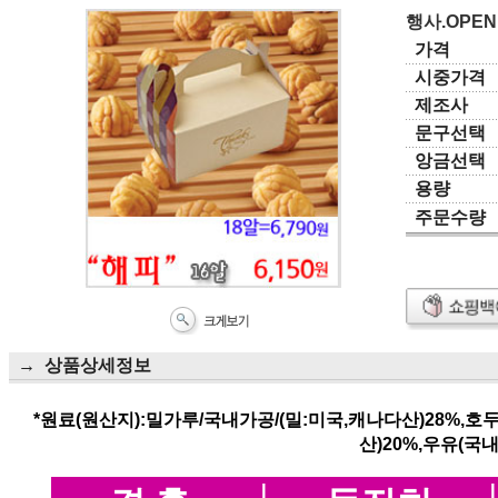
행사.OPEN
가격
시중가격
제조사
문구선택
앙금선택
용량
주문수량
→ 상품상세정보
*원료(원산지):밀가루/국내가공/(밀:미국,캐나다산)28%,호
산)20%,우유(국