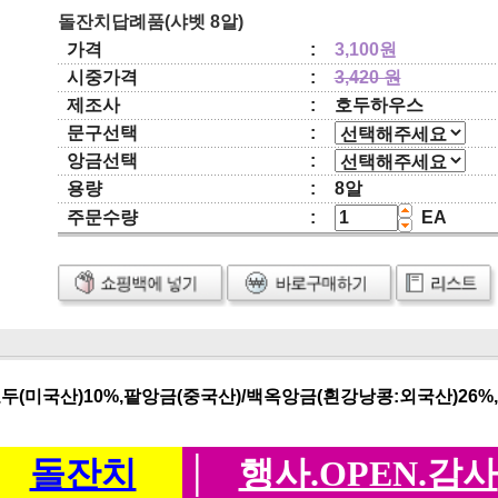
돌잔치답례품(샤벳 8알)
가격
:
3,100원
시중가격
:
3,420 원
제조사
:
호두하우스
문구선택
:
앙금선택
:
용량
:
8알
주문수량
:
EA
호두(미국산)10%,팥앙금(중국산)/백옥앙금(흰강낭콩:외국산)26%